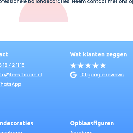
essionele ballondecoraties. Neem contact met ons op 
act
Wat klanten zeggen
 18 42 11 15
nfo@feesthoorn.nl
101 google reviews
hatsApp
ondecoraties
Opblaasfiguren