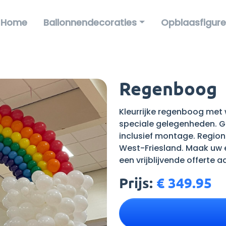
Home
Ballonnendecoraties
Opblaasfigur
Regenboog
Kleurrijke regenboog met w
speciale gelegenheden. Geb
inclusief montage. Region
West-Friesland. Maak uw e
een vrijblijvende offerte a
Prijs:
€ 349.95