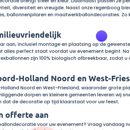
ecoratie brengt sfeer en kleur. Daarnaast passen ze pe
teit, diversiteit en vreugde. Naast onze regenboog bi
s, ballonnenpilaren en maatwerkballondecoraties. Zo k
ilieuvriendelijk
ar aan, inclusief montage en plaatsing op de gewenste 
t alles perfect staat voordat uw evenement begint. Na 
latexballonnen zijn 100% biologisch afbreekbaar, zodat 
Noord-Holland Noord en West-Frie
d-Holland Noord en West-Friesland, waaronder grote pl
iggende dorpen en kleinere gemeenten leveren wij snel
n dat de decoratie op tijd klaarstaat voor uw feest.
n offerte aan
llondecoratie voor uw evenement? Vraag vandaag nog e