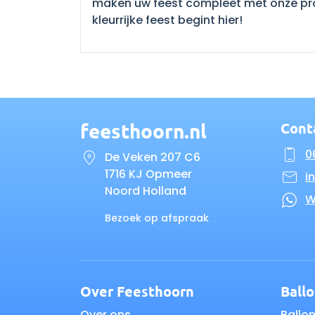
maken uw feest compleet met onze prof
kleurrijke feest begint hier!
feesthoorn.nl
Cont
06
De Veken 207 C6
1716 KJ Opmeer
i
Noord Holland
W
Bezoek op afspraak
Over Feesthoorn
Ball