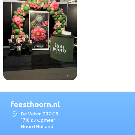
feesthoorn.nl
De Veken 207 C6
1716 KJ Opmeer
Noord Holland