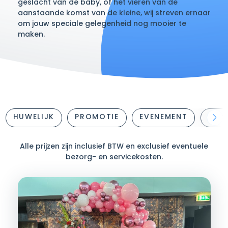
geslacht van de baby, of het vieren van de
aanstaande komst van de kleine, wij streven ernaar
om jouw speciale gelegenheid nog mooier te
maken.
HUWELIJK
PROMOTIE
EVENEMENT
JUB
Alle prijzen zijn inclusief BTW en exclusief eventuele
bezorg- en servicekosten.