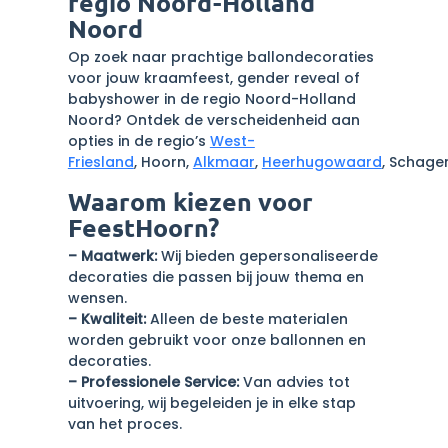
regio Noord-Holland
Noord
Op zoek naar prachtige ballondecoraties
voor jouw kraamfeest, gender reveal of
babyshower in de regio Noord-Holland
Noord? Ontdek de verscheidenheid aan
opties in de regio’s
West-
Friesland
, Hoorn,
Alkmaar
,
Heerhugowaard
, Schage
Waarom kiezen voor
FeestHoorn?
– Maatwerk:
Wij bieden gepersonaliseerde
decoraties die passen bij jouw thema en
wensen.
– Kwaliteit:
Alleen de beste materialen
worden gebruikt voor onze ballonnen en
decoraties.
– Professionele Service:
Van advies tot
uitvoering, wij begeleiden je in elke stap
van het proces.