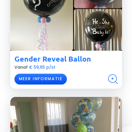
Gender Reveal Ballon
Vanaf
€
59,95 p/st
MEER INFORMATIE