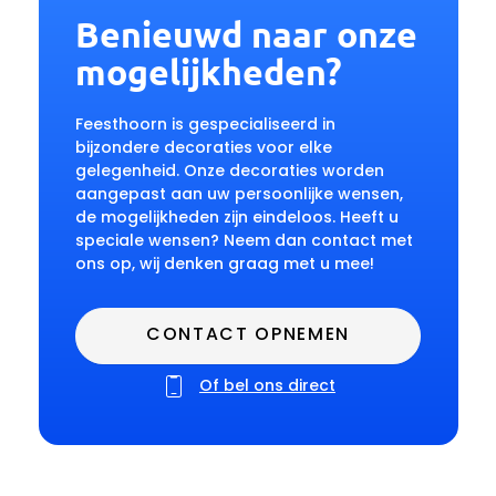
Benieuwd naar onze
mogelijkheden?
Feesthoorn is gespecialiseerd in
bijzondere decoraties voor elke
gelegenheid. Onze decoraties worden
aangepast aan uw persoonlijke wensen,
de mogelijkheden zijn eindeloos. Heeft u
speciale wensen? Neem dan contact met
ons op, wij denken graag met u mee!
CONTACT OPNEMEN
Of bel ons direct