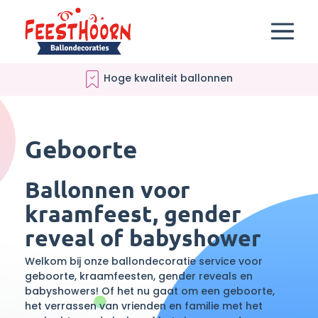
Verantwoord ballonnenleverancier
Geboorte
Ballonnen voor
kraamfeest, gender
reveal of babyshower
Welkom bij onze ballondecoratie service voor
geboorte, kraamfeesten, gender reveals en
babyshowers! Of het nu gaat om een geboorte,
het verrassen van vrienden en familie met het