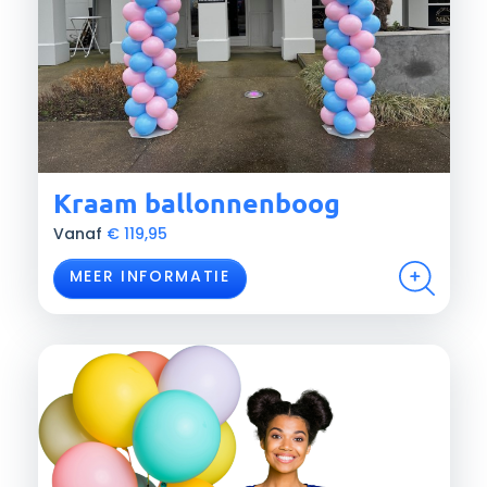
Kraam ballonnenboog
Vanaf
€
119,95
MEER INFORMATIE