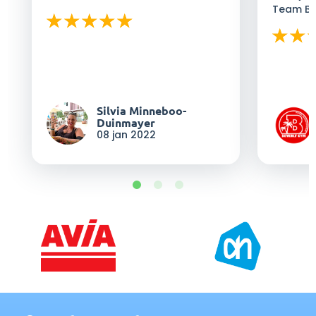
Team Be
Silvia Minneboo-
Duinmayer
08 jan 2022