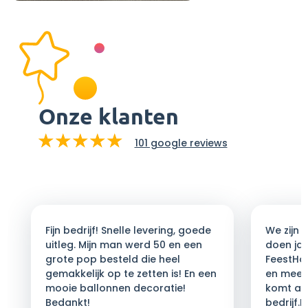
Onze klanten
101 google reviews
Fijn bedrijf! Snelle levering, goede
We zijn a
uitleg. Mijn man werd 50 en een
doen ja
grote pop besteld die heel
FeestHoor
gemakkelijk op te zetten is! En een
en meed
mooie ballonnen decoratie!
komt afs
Bedankt!
bedrijf.