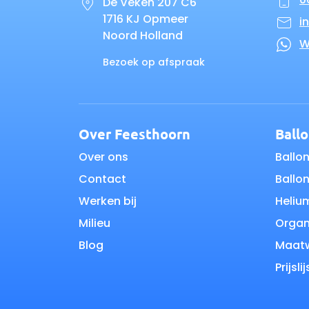
06
De Veken 207 C6
1716 KJ Opmeer
i
Noord Holland
W
Bezoek op afspraak
Over Feesthoorn
Ball
Over ons
Ballo
Contact
Ballo
Werken bij
Heliu
Milieu
Organ
Blog
Maat
Prijslij