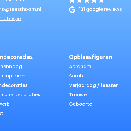
 18 42 11 15
nfo@feesthoorn.nl
101 google reviews
hatsApp
ondecoraties
Opblaasfiguren
nnenboog
Abraham
nnenpilaren
Sarah
mdecoraties
Verjaardag / feesten
ische decoraties
Trouwen
werk
Geboorte
st