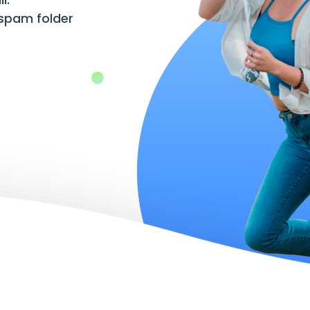
l.
w spam folder