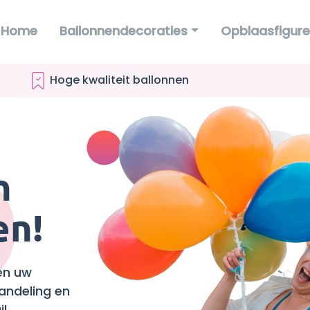
Home
Ballonnendecoraties
Opblaasfigur
Hoge kwaliteit ballonnen
n
en!
en uw
andeling en