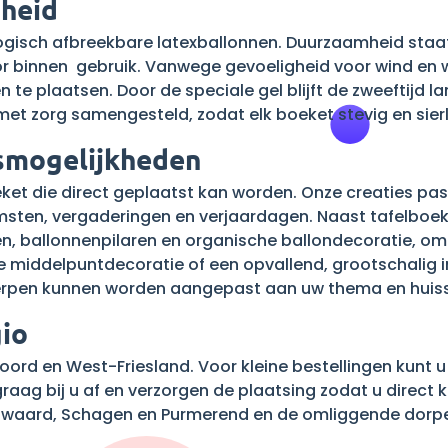
mheid
gisch afbreekbare latexballonnen. Duurzaamheid staat b
voor binnen gebruik. Vanwege gevoeligheid voor wind e
te plaatsen. Door de speciale gel blijft de zweeftijd la
et zorg samengesteld, zodat elk boeket stevig en sierli
smogelijkheden
et die direct geplaatst kan worden. Onze creaties passe
msten, vergaderingen en verjaardagen. Naast tafelboek
, ballonnenpilaren en organische ballondecoratie, om 
e middelpuntdecoratie of een opvallend, grootschalig int
erpen kunnen worden aangepast aan uw thema en huisst
gio
oord en West-Friesland. Voor kleine bestellingen kunt u
raag bij u af en verzorgen de plaatsing zodat u direct k
gowaard, Schagen en Purmerend en de omliggende dorp