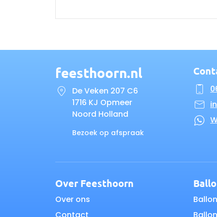
feesthoorn.nl
Cont
06
De Veken 207 C6
1716 KJ Opmeer
i
Noord Holland
W
Bezoek op afspraak
Over Feesthoorn
Ball
Over ons
Ballo
Contact
Ballo