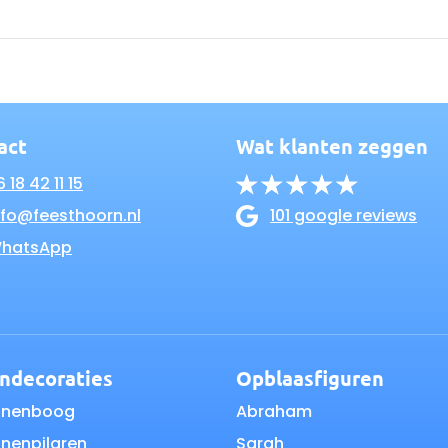
act
Wat klanten zeggen
 18 42 11 15
nfo@feesthoorn.nl
101 google reviews
hatsApp
ondecoraties
Opblaasfiguren
nnenboog
Abraham
nnenpilaren
Sarah