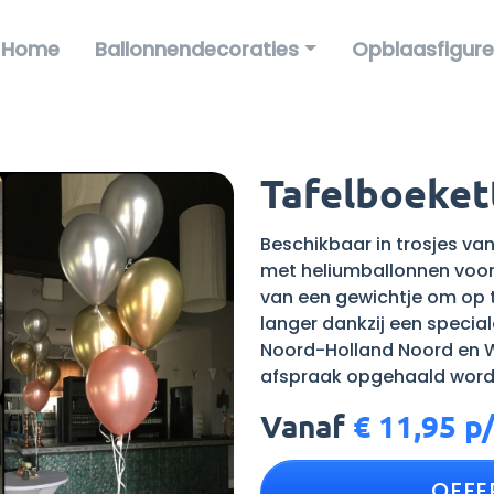
Home
Ballonnendecoraties
Opblaasfigur
Tafelboeket
Beschikbaar in trosjes van 
met heliumballonnen voor 
van een gewichtje om op t
langer dankzij een specia
Noord-Holland Noord en W
afspraak opgehaald word
Vanaf
€
11,95 p/
OFFE