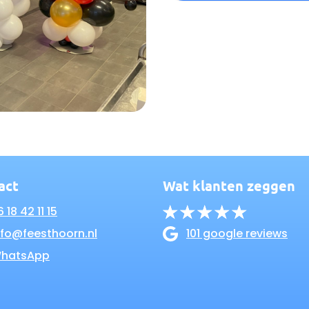
act
Wat klanten zeggen
 18 42 11 15
nfo@feesthoorn.nl
101 google reviews
hatsApp