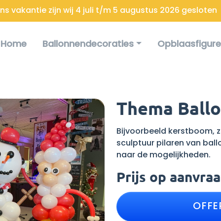
s vakantie zijn wij 4 juli t/m 5 augustus 2026 gesloten
Home
Ballonnendecoraties
Opblaasfigur
Thema Ballo
Bijvoorbeeld kerstboom, 
sculptuur pilaren van bal
naar de mogelijkheden.
Prijs op aanvra
OFFE