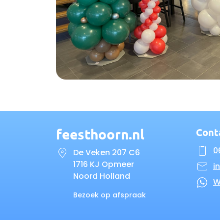
feesthoorn.nl
Cont
06
De Veken 207 C6
1716 KJ Opmeer
i
Noord Holland
W
Bezoek op afspraak