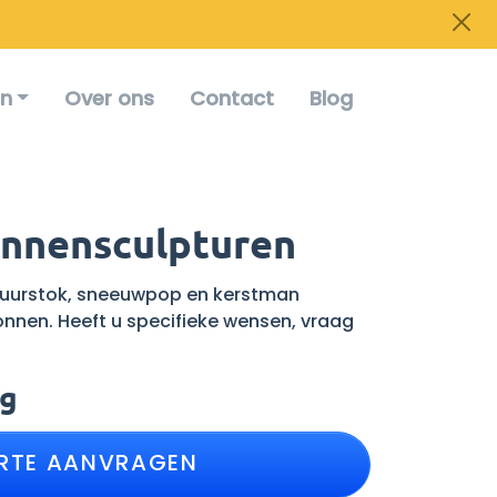
en
Over ons
Contact
Blog
nnensculpturen
zuurstok, sneeuwpop en kerstman
lonnen. Heeft u specifieke wensen, vraag
ag
RTE AANVRAGEN