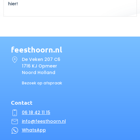
hier!
feesthoorn.nl
De Veken 207 C6
1716 KJ Opmeer
Noord Holland
Bezoek op afspraak
Contact
06 18 42 11 15
info@feesthoorn.nl
WhatsApp