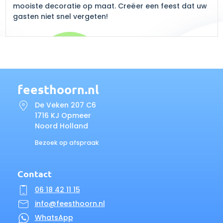
mooiste decoratie op maat. Creëer een feest dat uw
gasten niet snel vergeten!
feesthoorn.nl
De Veken 207 C6
1716 KJ Opmeer
Noord Holland
Bezoek op afspraak
Contact
06 18 42 11 15
info@feesthoorn.nl
WhatsApp