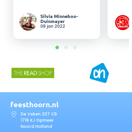
Silvia Minneboo-
Duinmayer
08 jan 2022
feesthoorn.nl
De Veken 207 C6
1716 KJ Opmeer
Noord Holland