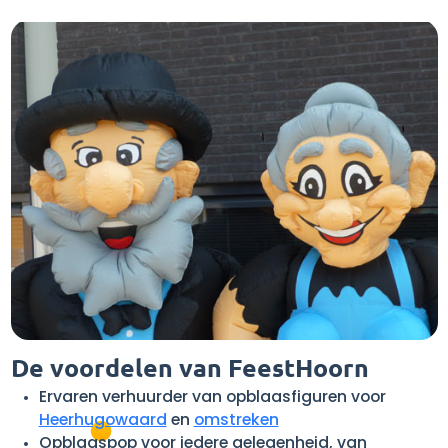
De voordelen van FeestHoorn
Ervaren verhuurder van opblaasfiguren voor
Heerhugowaard
en
omstreken
Opblaaspop voor iedere gelegenheid, van