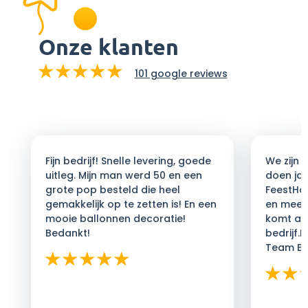
Onze klanten
101 google reviews
Fijn bedrijf! Snelle levering, goede
We zijn a
uitleg. Mijn man werd 50 en een
doen ja
grote pop besteld die heel
FeestHoor
gemakkelijk op te zetten is! En een
en meed
mooie ballonnen decoratie!
komt afs
Bedankt!
bedrijf.
Team Be